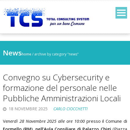
News
home
/
archive by category "news"
Convegno su Cybersecurity e
formazione del personale nelle
Pubbliche Amministrazioni Locali
18 NOVEMBRE 2025
CARLO CIOCCHETTI
V
enerdì 28 Novembre 2025
alle ore 10:00
presso il Comune di
Formello (RM),
nell’Aula Consiliare di Palazzo Chigi
(Piazza