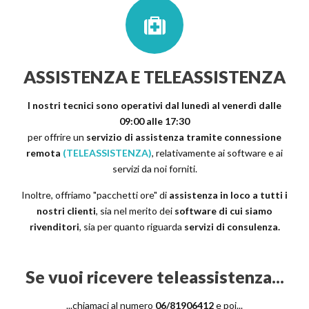
ASSISTENZA E TELEASSISTENZA
I nostri tecnici sono operativi dal lunedì al venerdì dalle
09:00 alle 17:30
per offrire un
servizio di assistenza tramite connessione
remota
(TELEASSISTENZA)
, relativamente ai software e ai
servizi da noi forniti.
Inoltre, offriamo "pacchetti ore" di
assistenza in loco a tutti i
nostri clienti
, sia nel merito dei
software di cui siamo
rivenditori
, sia per quanto riguarda
servizi di consulenza.
Se vuoi ricevere teleassistenza...
...chiamaci al numero
06/81906412
e poi...