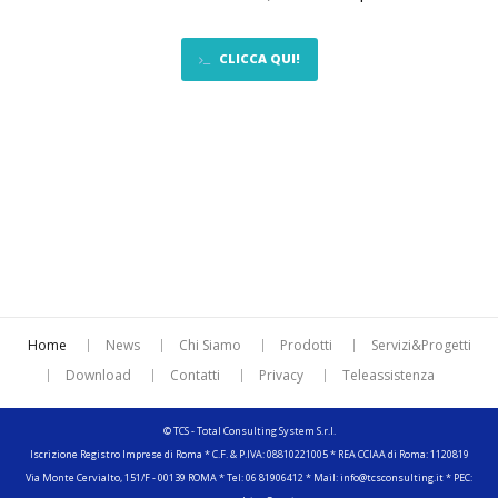
CLICCA QUI!
Home
News
Chi Siamo
Prodotti
Servizi&Progetti
Download
Contatti
Privacy
Teleassistenza
© TCS - Total Consulting System S.r.l.
Iscrizione Registro Imprese di Roma * C.F. & P.IVA: 08810221005 * REA CCIAA di Roma: 1120819
Via Monte Cervialto, 151/F - 00139 ROMA * Tel: 06 81906412 * Mail: info@tcsconsulting.it * PEC: