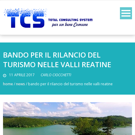
BANDO PER IL RILANCIO DEL
TURISMO NELLE VALLI REATINE
11 APRILE 2017
CARLO CIOCCHETTI
home
/
news
/
bando per il rilancio del turismo nelle valli reatine