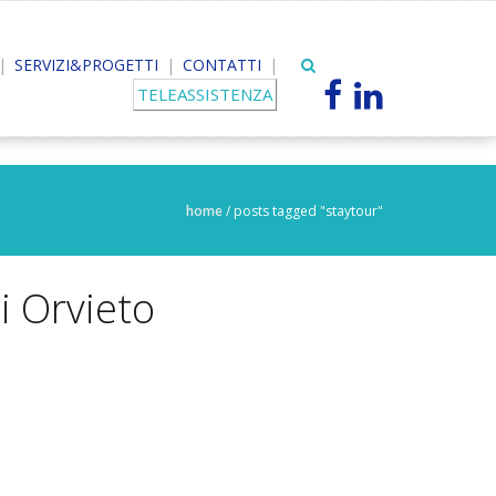
SERVIZI&PROGETTI
CONTATTI
TELEASSISTENZA
home
/
posts tagged "staytour"
i Orvieto