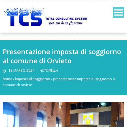
Presentazione imposta di soggiorno
al comune di Orvieto
18 MARZO 2024
ANTONELLA
home
/
imposta di soggiorno
/
presentazione imposta di soggiorno al
comune di orvieto